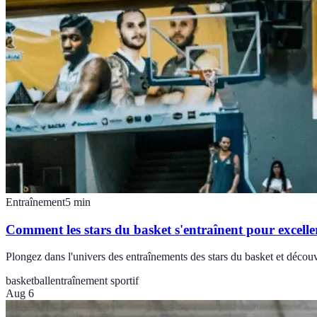
Entraînement
5
min
Comment les stars du basket s'entraînent pour excelle
Plongez dans l'univers des entraînements des stars du basket et découvre
basketball
entraînement sportif
Aug 6