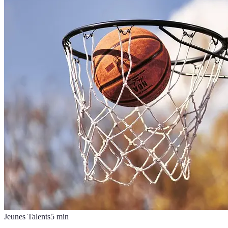
Jeunes Talents
5
min