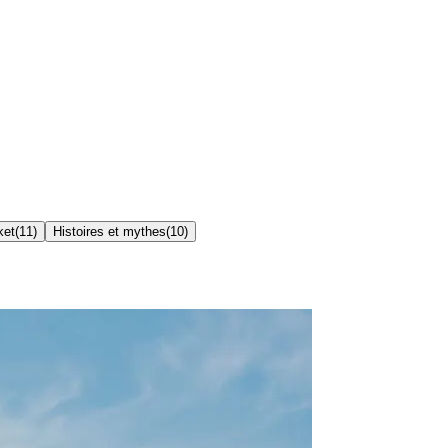
ket
(
11
)
Histoires et mythes
(
10
)