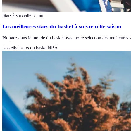
Stars à surveiller
5
min
Les meilleures stars du basket à suivre cette saison
Plongez dans le monde du basket avec notre sélection des meilleures star
basketball
stars du basket
NBA