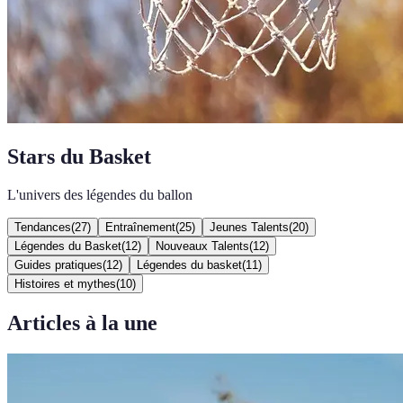
Stars du Basket
L'univers des légendes du ballon
Tendances
(
27
)
Entraînement
(
25
)
Jeunes Talents
(
20
)
Légendes du Basket
(
12
)
Nouveaux Talents
(
12
)
Guides pratiques
(
12
)
Légendes du basket
(
11
)
Histoires et mythes
(
10
)
Articles à la une