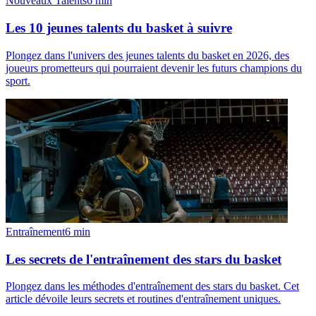
Nouveaux Talents
6
min
Les 10 jeunes talents du basket à suivre
Plongez dans l'univers des jeunes talents du basket en 2026, des
joueurs prometteurs qui pourraient devenir les futurs champions du
sport.
Entraînement
6
min
Les secrets de l'entraînement des stars du basket
Plongez dans les méthodes d'entraînement des stars du basket. Cet
article dévoile leurs secrets et routines d'entraînement uniques.