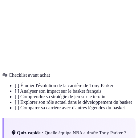
Meneur de
Joueur chargé d'organiser le jeu et de distribuer le
jeu
ballon
Processus par lequel les équipes NBA sélectionnent
Draft NBA
de nouveaux joueurs
Championnat européen de basketball organisé par
EuroBasket
FIBA
## Checklist avant achat
[ ] Étudier l'évolution de la carrière de Tony Parker
[ ] Analyser son impact sur le basket français
[ ] Comprendre sa stratégie de jeu sur le terrain
[ ] Explorer son rôle actuel dans le développement du basket
[ ] Comparer sa carrière avec d'autres légendes du basket
🧠 Quiz rapide :
Quelle équipe NBA a drafté Tony Parker ?