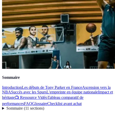
Sommaire
Introduction
Les débuts de Tony Parker en France
Ascension vers la
NBA
Succès avec les Spurs
L'empreinte en équipe nationale
Impact et
héritage
📺 Ressource Vidéo
Tableau comparatif de
performances
FAQ
Glossaire
Checklist avant achat
Sommaire
(
11
sections
)