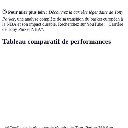
📺 Pour aller plus loin :
Découvrez la carrière légendaire de Tony
Parker
, une analyse complète de sa transition du basket européen à
la NBA et son impact durable. Recherchez sur YouTube : "Carrière
de Tony Parker NBA".
Tableau comparatif de performances
Critère
Début de carrière
Carrière NBA
Équipe nat
Leadership
Émergent
Exemplaire
Charismati
Stratégie
En apprentissage
Maîtrisée
Décisive
Performance
Prometteuse
Exceptionnelle
Victorieux
Adaptabilité
Initiale
Forte
Éprouvée
- **Quelle est la plus grande réussite de Tony Parker ?** Son