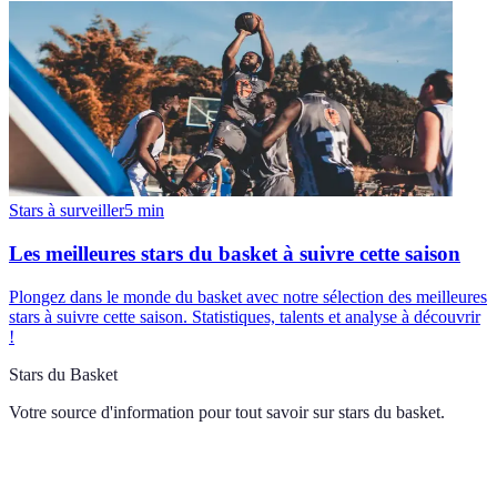
Stars à surveiller
5
min
Les meilleures stars du basket à suivre cette saison
Plongez dans le monde du basket avec notre sélection des meilleures
stars à suivre cette saison. Statistiques, talents et analyse à découvrir
!
Stars du Basket
Votre source d'information pour tout savoir sur
stars du basket
.