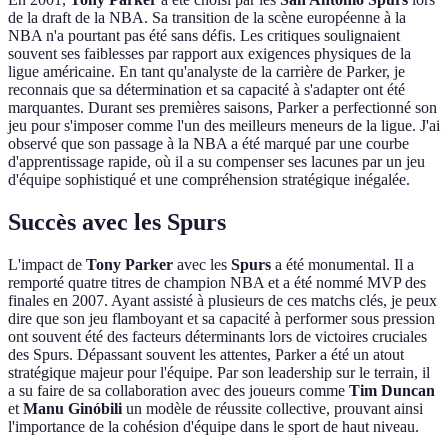
de la draft de la NBA. Sa transition de la scène européenne à la
NBA n'a pourtant pas été sans défis. Les critiques soulignaient
souvent ses faiblesses par rapport aux exigences physiques de la
ligue américaine. En tant qu'analyste de la carrière de Parker, je
reconnais que sa détermination et sa capacité à s'adapter ont été
marquantes. Durant ses premières saisons, Parker a perfectionné son
jeu pour s'imposer comme l'un des meilleurs meneurs de la ligue. J'ai
observé que son passage à la NBA a été marqué par une courbe
d'apprentissage rapide, où il a su compenser ses lacunes par un jeu
d'équipe sophistiqué et une compréhension stratégique inégalée.
Succès avec les Spurs
L'impact de
Tony Parker
avec les
Spurs
a été monumental. Il a
remporté quatre titres de champion NBA et a été nommé MVP des
finales en 2007. Ayant assisté à plusieurs de ces matchs clés, je peux
dire que son jeu flamboyant et sa capacité à performer sous pression
ont souvent été des facteurs déterminants lors de victoires cruciales
des Spurs. Dépassant souvent les attentes, Parker a été un atout
stratégique majeur pour l'équipe. Par son leadership sur le terrain, il
a su faire de sa collaboration avec des joueurs comme
Tim Duncan
et
Manu Ginóbili
un modèle de réussite collective, prouvant ainsi
l'importance de la cohésion d'équipe dans le sport de haut niveau.