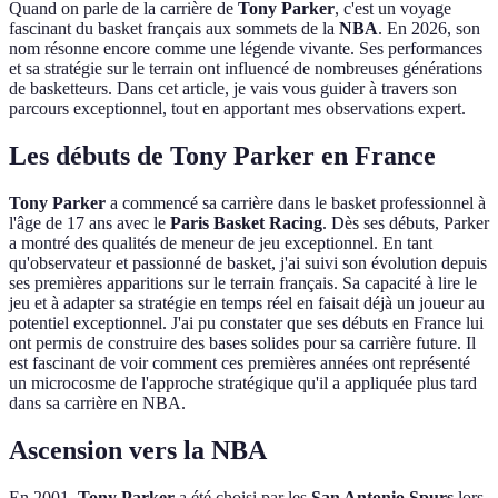
Quand on parle de la carrière de
Tony Parker
, c'est un voyage
fascinant du basket français aux sommets de la
NBA
. En 2026, son
nom résonne encore comme une légende vivante. Ses performances
et sa stratégie sur le terrain ont influencé de nombreuses générations
de basketteurs. Dans cet article, je vais vous guider à travers son
parcours exceptionnel, tout en apportant mes observations expert.
Les débuts de Tony Parker en France
Tony Parker
a commencé sa carrière dans le basket professionnel à
l'âge de 17 ans avec le
Paris Basket Racing
. Dès ses débuts, Parker
a montré des qualités de meneur de jeu exceptionnel. En tant
qu'observateur et passionné de basket, j'ai suivi son évolution depuis
ses premières apparitions sur le terrain français. Sa capacité à lire le
jeu et à adapter sa stratégie en temps réel en faisait déjà un joueur au
potentiel exceptionnel. J'ai pu constater que ses débuts en France lui
ont permis de construire des bases solides pour sa carrière future. Il
est fascinant de voir comment ces premières années ont représenté
un microcosme de l'approche stratégique qu'il a appliquée plus tard
dans sa carrière en NBA.
Ascension vers la NBA
En 2001,
Tony Parker
a été choisi par les
San Antonio Spurs
lors