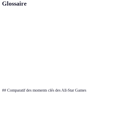
Glossaire
Terme
Définition
Slam
Action spectaculaire consistant à enfoncer le ballon
Dunk
dans le panier avec puissance.
Three-
Concours de tirs à trois points organisé durant le All-
point
Star Week-end.
Shootout
Most Valuable Player, récompensant le joueur le plus
MVP
performant d'un match ou d'un événement.
## Comparatif des moments clés des All-Star Games
Année
Moment Fort
Joueur Clé
Impact