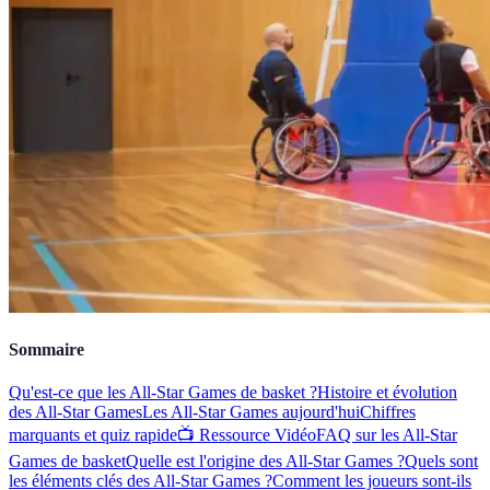
Sommaire
Qu'est-ce que les All-Star Games de basket ?
Histoire et évolution
des All-Star Games
Les All-Star Games aujourd'hui
Chiffres
marquants et quiz rapide
📺 Ressource Vidéo
FAQ sur les All-Star
Games de basket
Quelle est l'origine des All-Star Games ?
Quels sont
les éléments clés des All-Star Games ?
Comment les joueurs sont-ils