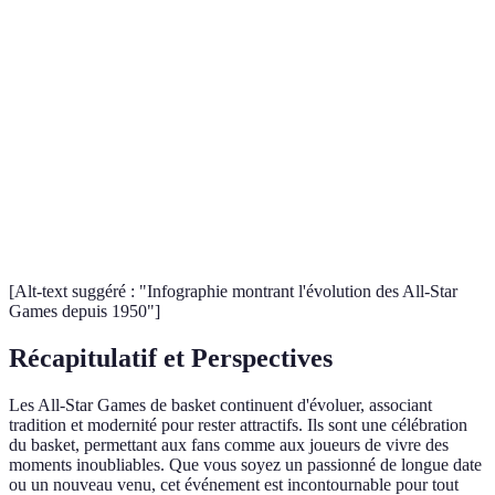
Révolutionne la
Michael
1988
Dunking Contest
compétition avec
Jordan
un soaring dunk
Premier All-Star
Internationalise
1992
Nombreux
à l'international
l'événement
Introduction du
LeBron
Renouvelle
2011
format Team vs.
James
l'intérêt des fans
Team
[Alt-text suggéré : "Infographie montrant l'évolution des All-Star
Games depuis 1950"]
Récapitulatif et Perspectives
Les All-Star Games de basket continuent d'évoluer, associant
tradition et modernité pour rester attractifs. Ils sont une célébration
du basket, permettant aux fans comme aux joueurs de vivre des
moments inoubliables. Que vous soyez un passionné de longue date
ou un nouveau venu, cet événement est incontournable pour tout