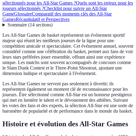
sélectionnés pour les All-Star Games ?
Quels sont les enjeux pour les
joueurs sélectionnés ?
Checklist pour suivre un All-Star
Game
Glossaire
Comparatif des moments clés des All-Star
Games
Récapitulatif et Perspectives
Sommaire
(
14
sections
)
Les All-Star Games de basket représentent un événement sportif
majeur qui réunit les meilleurs joueurs de la ligue pour une
compétition amicale et spectaculaire. Cet événement annuel, souvent
considéré comme une célébration du basket, permet aux fans de voir
leurs stars préférées jouer ensemble, offrant ainsi une expérience
unique. Les matchs sont souvent accompagnés de concours comme
le Slam Dunk Contest et le Three-Point Shootout, ajoutant une
dimension ludique et spectaculaire à l'événement.
Les All-Star Games ne servent pas seulement à divertir; ils
représentent également un moment clé de reconnaissance pour les
joueurs. Être sélectionné comme All-Star est un honneur prestigieux
qui met en lumière le talent et le dévouement des athlètes. Suivant
les votes des fans et des experts, la sélection All-Star est une sorte de
baromètre de popularité et de performance dans le monde du basket.
Histoire et évolution des All-Star Games