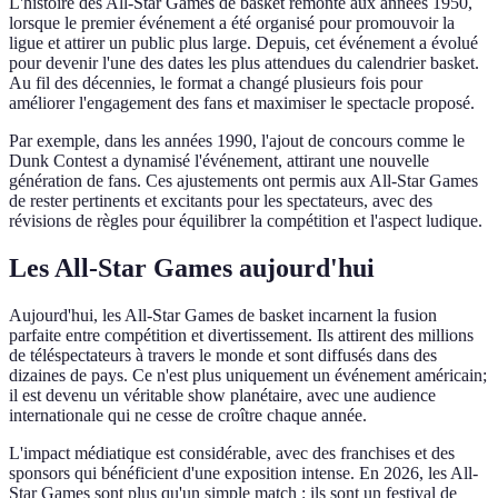
L'histoire des All-Star Games de basket remonte aux années 1950,
lorsque le premier événement a été organisé pour promouvoir la
ligue et attirer un public plus large. Depuis, cet événement a évolué
pour devenir l'une des dates les plus attendues du calendrier basket.
Au fil des décennies, le format a changé plusieurs fois pour
améliorer l'engagement des fans et maximiser le spectacle proposé.
Par exemple, dans les années 1990, l'ajout de concours comme le
Dunk Contest a dynamisé l'événement, attirant une nouvelle
génération de fans. Ces ajustements ont permis aux All-Star Games
de rester pertinents et excitants pour les spectateurs, avec des
révisions de règles pour équilibrer la compétition et l'aspect ludique.
Les All-Star Games aujourd'hui
Aujourd'hui, les All-Star Games de basket incarnent la fusion
parfaite entre compétition et divertissement. Ils attirent des millions
de téléspectateurs à travers le monde et sont diffusés dans des
dizaines de pays. Ce n'est plus uniquement un événement américain;
il est devenu un véritable show planétaire, avec une audience
internationale qui ne cesse de croître chaque année.
L'impact médiatique est considérable, avec des franchises et des
sponsors qui bénéficient d'une exposition intense. En 2026, les All-
Star Games sont plus qu'un simple match : ils sont un festival de