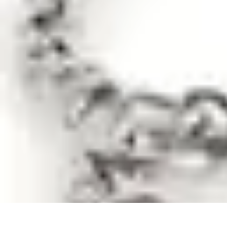
Stars du Basket
Performances
Nouveaux Talents
Culture et Impact
Performance et Strat
Stars du Basket