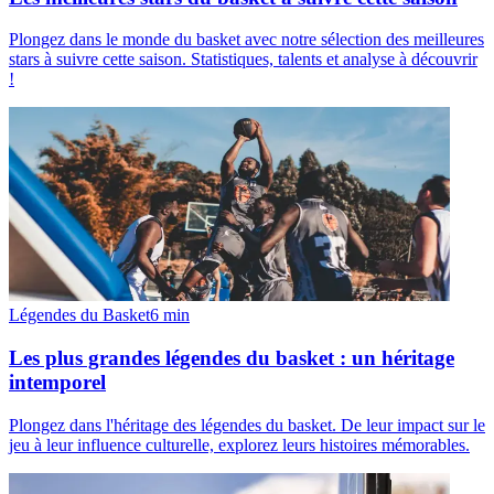
Plongez dans le monde du basket avec notre sélection des meilleures
stars à suivre cette saison. Statistiques, talents et analyse à découvrir
!
Légendes du Basket
6
min
Les plus grandes légendes du basket : un héritage
intemporel
Plongez dans l'héritage des légendes du basket. De leur impact sur le
jeu à leur influence culturelle, explorez leurs histoires mémorables.