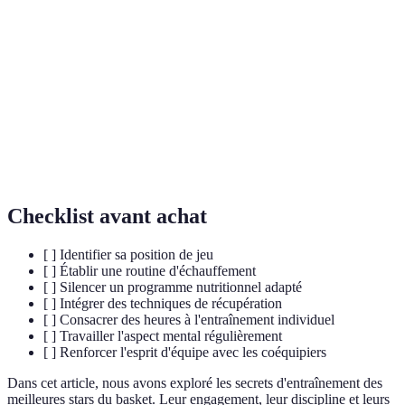
Temps accordé aux muscles pour se remettre
Récupération
après un effort.
Nutrition
Régime alimentaire adapté aux besoins des
sportive
athlètes.
Pleine
Pratique de méditation visant à renforcer la
conscience
concentration.
Checklist avant achat
[ ] Identifier sa position de jeu
[ ] Établir une routine d'échauffement
[ ] Silencer un programme nutritionnel adapté
[ ] Intégrer des techniques de récupération
[ ] Consacrer des heures à l'entraînement individuel
[ ] Travailler l'aspect mental régulièrement
[ ] Renforcer l'esprit d'équipe avec les coéquipiers
Dans cet article, nous avons exploré les secrets d'entraînement des
meilleures stars du basket. Leur engagement, leur discipline et leurs