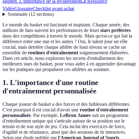
agilité
8. L'importance de la récupération
📺 Ressource
Vidéo
Glossaire
Checklist avant achat
Sommaire
(
12
sections
)
Le monde du basket est fascinant et inspirant. Chaque année, des
millions de fans suivent les performances de leurs
stars préférées
dans des compétitions à travers le monde. Mais qu'est-ce qui fait la
différence entre une star et les autres ? Oui, le talent joue un rôle
crucial, mais derrière chaque athlète de haut niveau se cache un
ensemble de
routines d'entraînement
soigneusement élaborées.
Dans cet article, nous explorons les secrets d'entraînement des
meilleures stars du basket, pour vous aider à en apprendre davantage
sur les pratiques qui propulsent ces athlètes au sommet.
1. L'importance d'une routine
d'entraînement personnalisée
Chaque joueur de basket a des forces et des faiblesses différentes.
C'est pourquoi il est crucial d'avoir une
routine d'entraînement
personnalisée
. Par exemple,
LeBron James
suit un programme
d'entraînement unique qui s'articule autour de sa position sur le
terrain et de son style de jeu. Cela inclut des exercices de force,
d'agilité et de résistance, ainsi que des sessions de tir intensives.
Selon une étude publiée par
l'American Journal of Sports