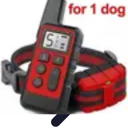
Stars du Basket
Performances
Nouveaux Talents
Culture et Impact
Performance et
Stratégie
Joueurs et Performances
Stars du Basket