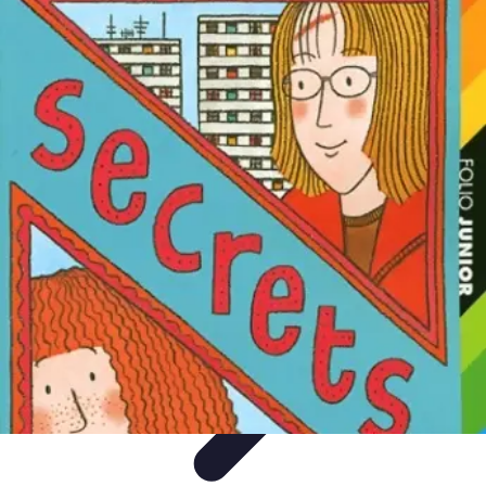
Stars du Basket
Performances
Nouveaux Talents
Culture et Impact
Performance et
Stratégie
Joueurs et Performances
Stars du Basket