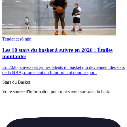
Tendances
6
min
Les 10 stars du basket à suivre en 2026 : Étoiles
montantes
En 2026, suivez ces jeunes talents du basket qui deviennent des stars
de la NBA, promettant un futur brillant pour le sport.
Stars du Basket
Votre source d'information pour tout savoir sur
stars du basket
.