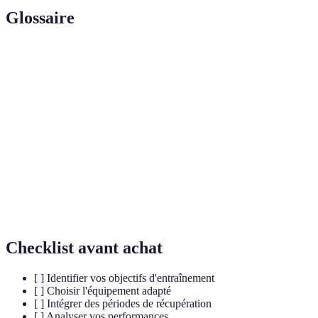
Glossaire
Terme
Définition
Entraînement
Approche intégrant le corps et l'esprit pour
holistique
optimiser la performance.
Récupération
Méthodes de récupération incluant des exercices
active
légers pour favoriser la circulation sanguine.
Analyse de
Évaluation des performances à travers des
performance
statistiques et des vidéos d’entraînement.
Checklist avant achat
[ ] Identifier vos objectifs d'entraînement
[ ] Choisir l'équipement adapté
[ ] Intégrer des périodes de récupération
[ ] Analyser vos performances