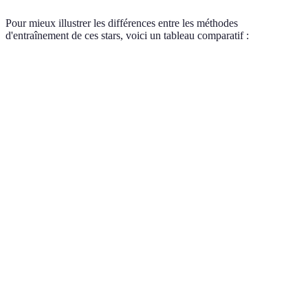
Pour mieux illustrer les différences entre les méthodes
d'entraînement de ces stars, voici un tableau comparatif :
Attribut
LeBron James
Stephen Curry
Kevin Dur
Polyvalent
Type
Holistique et
Spécifique au
(Force et
d'entraînement
varié
tir
Technique)
Durée
5-6 heures par
4-5 heures par
4-5 heures 
d'entraînement
jour
jour
jour
Poids libres,
Équipement
Équipement
Ballons et
bandes de
variés selon
utilisé
cibles de tir
résistance
les besoins
Élevée (soi
Importance de
Élevée
Moyenne
corporels et
la
(massages,
(focalisation
analyses