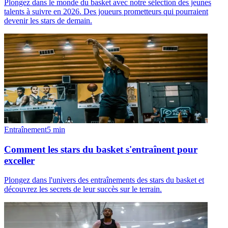
Plongez dans le monde du basket avec notre sélection des jeunes
talents à suivre en 2026. Des joueurs prometteurs qui pourraient
devenir les stars de demain.
Entraînement
5
min
Comment les stars du basket s'entraînent pour
exceller
Plongez dans l'univers des entraînements des stars du basket et
découvrez les secrets de leur succès sur le terrain.