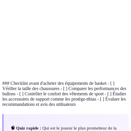
Terme
Définition
Étoile
Joueur prometteur qui ne fait que commencer à
montante
briller.
Joueur avec un potentiel inexploité qui nécessite du
Talent brut
développement.
Un ensemble de données qui quantifient les
Statistiques
performances d'un joueur au-delà des simples points
avancées
marqués.
### Checklist avant d'acheter des équipements de basket - [ ]
Vérifier la taille des chaussures - [ ] Comparer les performances des
ballons - [ ] Contrôler le confort des vêtements de sport - [ ] Étudier
les accessoires de support comme les protège-tibias - [ ] Évaluer les
recommandations et avis des utilisateurs
🧠 Quiz rapide :
Qui est le joueur le plus prometteur de la