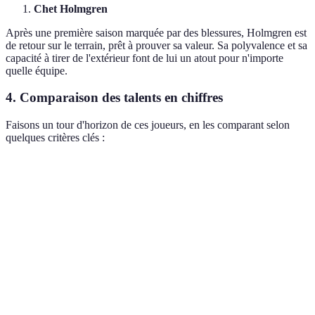
Chet Holmgren
Après une première saison marquée par des blessures, Holmgren est
de retour sur le terrain, prêt à prouver sa valeur. Sa polyvalence et sa
capacité à tirer de l'extérieur font de lui un atout pour n'importe
quelle équipe.
4. Comparaison des talents en chiffres
Faisons un tour d'horizon de ces joueurs, en les comparant selon
quelques critères clés :
Critère
Victor Wembanyama
Scoot Henderson
Taille
2m24
1m85
Moyenne
20.5
18.0
points/match
Moyenne
8.0
5.5
rebonds/match