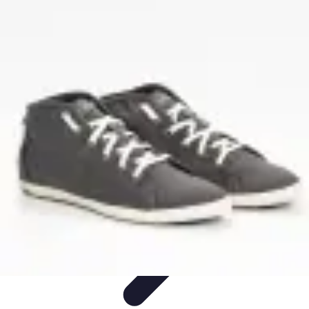
Stars du Basket
Performances
Nouveaux Talents
Culture et Impact
Performance et
Stratégie
Joueurs et Performances
Stars du Basket