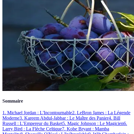
Sommaire
1. Michael Jordan : L'Incontournable
2. LeBron James : La Légende
Moderne
3. Kareem Abdul-Jabbar : Le Maître des Panier
4. Bill
Russell : L’Empereur du Basket
5. Magic Johnson : Le Magicien
6.
Larry Bird : La Flèche Celtique
7. Kobe Bryant : Mamba