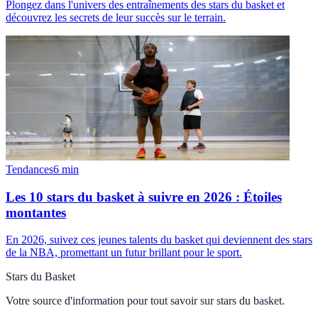
Plongez dans l'univers des entraînements des stars du basket et
découvrez les secrets de leur succès sur le terrain.
Tendances
6
min
Les 10 stars du basket à suivre en 2026 : Étoiles
montantes
En 2026, suivez ces jeunes talents du basket qui deviennent des stars
de la NBA, promettant un futur brillant pour le sport.
Stars du Basket
Votre source d'information pour tout savoir sur
stars du basket
.