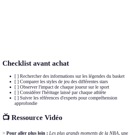
Most Valuable Player, le prix décerné au meilleur joueur
MVP
d'une saison.
Un accomplissement où un joueur enregistre des chiffres
Triple-
à deux chiffres dans trois catégories statistiques
double
différentes durant un match.
Checklist avant achat
[ ] Rechercher des informations sur les légendes du basket
[ ] Comparer les styles de jeu des différentes stars
[ ] Observer l'impact de chaque joueur sur le sport
[ ] Considérer l'héritage laissé par chaque athlète
[ ] Suivre les références d'experts pour compréhension
approfondie
📺 Ressource Vidéo
>
Pour aller plus loin :
Les plus grands moments de la NBA
, une