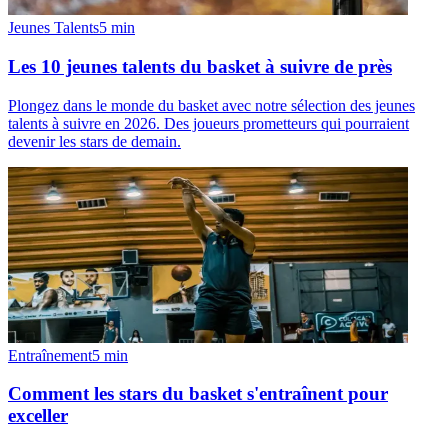
Jeunes Talents
5
min
Les 10 jeunes talents du basket à suivre de près
Plongez dans le monde du basket avec notre sélection des jeunes
talents à suivre en 2026. Des joueurs prometteurs qui pourraient
devenir les stars de demain.
Entraînement
5
min
Comment les stars du basket s'entraînent pour
exceller