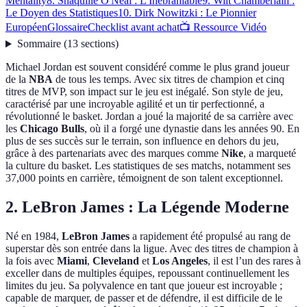
Mentality
8. Shaquille O'Neal : L'Inébranlable
9. Wilt Chamberlain :
Le Doyen des Statistiques
10. Dirk Nowitzki : Le Pionnier
Européen
Glossaire
Checklist avant achat
📺 Ressource Vidéo
Sommaire
(
13
sections
)
Michael Jordan est souvent considéré comme le plus grand joueur
de la
NBA
de tous les temps. Avec six titres de champion et cinq
titres de MVP, son impact sur le jeu est inégalé. Son style de jeu,
caractérisé par une incroyable agilité et un tir perfectionné, a
révolutionné le basket. Jordan a joué la majorité de sa carrière avec
les
Chicago Bulls
, où il a forgé une dynastie dans les années 90. En
plus de ses succès sur le terrain, son influence en dehors du jeu,
grâce à des partenariats avec des marques comme
Nike
, a marqueté
la culture du basket. Les statistiques de ses matchs, notamment ses
37,000 points en carrière, témoignent de son talent exceptionnel.
2. LeBron James : La Légende Moderne
Né en 1984,
LeBron James
a rapidement été propulsé au rang de
superstar dès son entrée dans la ligue. Avec des titres de champion à
la fois avec
Miami
,
Cleveland
et
Los Angeles
, il est l’un des rares à
exceller dans de multiples équipes, repoussant continuellement les
limites du jeu. Sa polyvalence en tant que joueur est incroyable ;
capable de marquer, de passer et de défendre, il est difficile de le