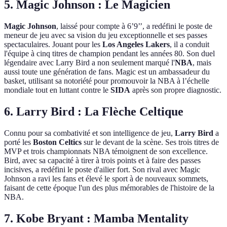
5. Magic Johnson : Le Magicien
Magic Johnson
, laissé pour compte à 6’9’’, a redéfini le poste de
meneur de jeu avec sa vision du jeu exceptionnelle et ses passes
spectaculaires. Jouant pour les
Los Angeles Lakers
, il a conduit
l'équipe à cinq titres de champion pendant les années 80. Son duel
légendaire avec Larry Bird a non seulement marqué l'
NBA
, mais
aussi toute une génération de fans. Magic est un ambassadeur du
basket, utilisant sa notoriété pour promouvoir la NBA à l’échelle
mondiale tout en luttant contre le
SIDA
après son propre diagnostic.
6. Larry Bird : La Flèche Celtique
Connu pour sa combativité et son intelligence de jeu,
Larry Bird
a
porté les
Boston Celtics
sur le devant de la scène. Ses trois titres de
MVP et trois championnats NBA témoignent de son excellence.
Bird, avec sa capacité à tirer à trois points et à faire des passes
incisives, a redéfini le poste d'ailier fort. Son rival avec Magic
Johnson a ravi les fans et élevé le sport à de nouveaux sommets,
faisant de cette époque l'un des plus mémorables de l'histoire de la
NBA.
7. Kobe Bryant : Mamba Mentality