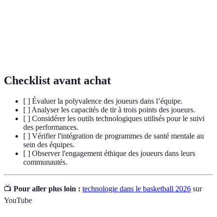
Tir à trois
Technique de tir qui permet de marquer trois
points
points, jouant un rôle central dans le jeu moderne.
Health
Technologies liées à l'amélioration de la santé
Tech
physique et mentale des athlètes.
Checklist avant achat
[ ] Évaluer la polyvalence des joueurs dans l’équipe.
[ ] Analyser les capacités de tir à trois points des joueurs.
[ ] Considérer les outils technologiques utilisés pour le suivi
des performances.
[ ] Vérifier l'intégration de programmes de santé mentale au
sein des équipes.
[ ] Observer l'engagement éthique des joueurs dans leurs
communautés.
📺
Pour aller plus loin :
technologie dans le basketball 2026
sur
YouTube