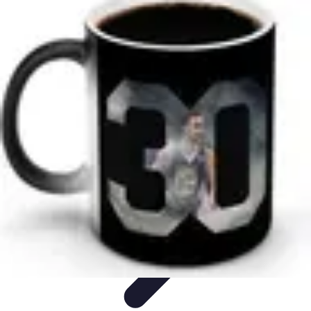
Stars du Basket
Performances
Nouveaux Talents
Culture et Impact
Performance et
Stratégie
Joueurs et Performances
Stars du Basket