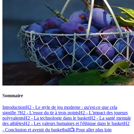
Sommaire
Introduction
H2 - Le style de jeu moderne : qu'est-ce que cela
signifie ?
H2 - L'essor du tir à trois points
H2 - L'impact des joueurs
polyvalents
H2 - La technologie dans le basket
H2 - La santé mentale
des athlètes
H2 - Les valeurs humaines et l'éthique dans le basket
H2
- Conclusion et avenir du basketball
📺 Pour aller plus loin