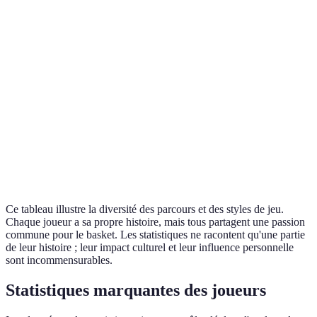
1984-2003
32,292
5
Jordan
LeBron
2003-Présent
35,000+
4
James
Kobe
1996-2016
33,643
1
Bryant
Magic
1979-1991,
17,440
3
Johnson
1996
Ce tableau illustre la diversité des parcours et des styles de jeu.
Chaque joueur a sa propre histoire, mais tous partagent une passion
commune pour le basket. Les statistiques ne racontent qu'une partie
de leur histoire ; leur impact culturel et leur influence personnelle
sont incommensurables.
Statistiques marquantes des joueurs