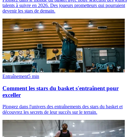
talents à suivre en 2026. Des joueurs prometteurs qui pourraient
devenir les stars de demain.
Entraînement
5
min
Comment les stars du basket s'entraînent pour
exceller
Plongez dans l'univers des entraînements des stars du basket et
découvrez les secrets de leur succès sur le terrain.