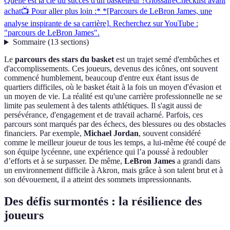
Quelle est la clé du succès d'un basketteur ?
Glossaire
Checklist avant
achat
📺 Pour aller plus loin :* *[Parcours de LeBron James, une
analyse inspirante de sa carrière]. Recherchez sur YouTube :
"parcours de LeBron James".
Sommaire
(
13
sections
)
Le
parcours des stars du basket
est un trajet semé d'embûches et
d'accomplissements. Ces joueurs, devenus des icônes, ont souvent
commencé humblement, beaucoup d'entre eux étant issus de
quartiers difficiles, où le basket était à la fois un moyen d'évasion et
un moyen de vie. La réalité est qu'une carrière professionnelle ne se
limite pas seulement à des talents athlétiques. Il s'agit aussi de
persévérance, d'engagement et de travail acharné. Parfois, ces
parcours sont marqués par des échecs, des blessures ou des obstacles
financiers. Par exemple,
Michael Jordan
, souvent considéré
comme le meilleur joueur de tous les temps, a lui-même été coupé de
son équipe lycéenne, une expérience qui l’a poussé à redoubler
d’efforts et à se surpasser. De même,
LeBron James
a grandi dans
un environnement difficile à Akron, mais grâce à son talent brut et à
son dévouement, il a atteint des sommets impressionnants.
Des défis surmontés : la résilience des
joueurs