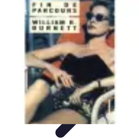
Stars du Basket
Performances
Nouveaux Talents
Culture et Impact
Performance et
Stratégie
Joueurs et Performances
Stars du Basket