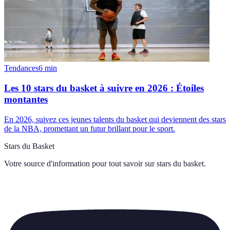
Tendances
6
min
Les 10 stars du basket à suivre en 2026 : Étoiles
montantes
En 2026, suivez ces jeunes talents du basket qui deviennent des stars
de la NBA, promettant un futur brillant pour le sport.
Stars du Basket
Votre source d'information pour tout savoir sur
stars du basket
.