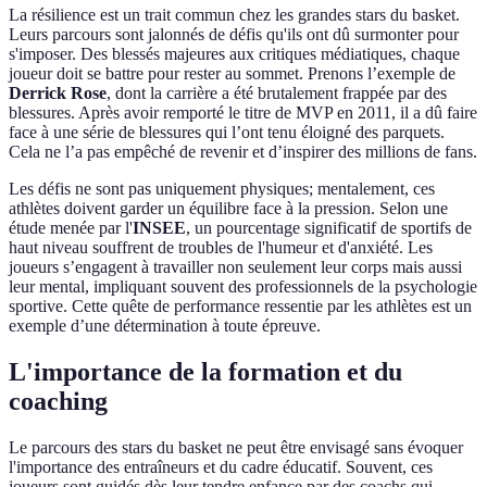
La résilience est un trait commun chez les grandes stars du basket.
Leurs parcours sont jalonnés de défis qu'ils ont dû surmonter pour
s'imposer. Des blessés majeures aux critiques médiatiques, chaque
joueur doit se battre pour rester au sommet. Prenons l’exemple de
Derrick Rose
, dont la carrière a été brutalement frappée par des
blessures. Après avoir remporté le titre de MVP en 2011, il a dû faire
face à une série de blessures qui l’ont tenu éloigné des parquets.
Cela ne l’a pas empêché de revenir et d’inspirer des millions de fans.
Les défis ne sont pas uniquement physiques; mentalement, ces
athlètes doivent garder un équilibre face à la pression. Selon une
étude menée par l'
INSEE
, un pourcentage significatif de sportifs de
haut niveau souffrent de troubles de l'humeur et d'anxiété. Les
joueurs s’engagent à travailler non seulement leur corps mais aussi
leur mental, impliquant souvent des professionnels de la psychologie
sportive. Cette quête de performance ressentie par les athlètes est un
exemple d’une détermination à toute épreuve.
L'importance de la formation et du
coaching
Le parcours des stars du basket ne peut être envisagé sans évoquer
l'importance des entraîneurs et du cadre éducatif. Souvent, ces
joueurs sont guidés dès leur tendre enfance par des coachs qui