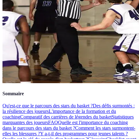
Sommaire
Qu'est-ce que le parcours des stars du basket ?
Des défis surmontés :
la résilience des joueurs
L'importance de la formation et du
coaching
Comparatif des carrières de légendes du basket
Statistiques
marquantes des joueurs
FAQ
Quelle est l'importance du coaching
dans le parcours des stars du basket ?
Comment les stars surmontent-
elles les blessures ?
Y a-t-il des programmes pour jeunes talents ?