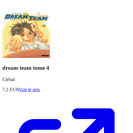
dream team tome 4
Glénat
7.2
EUR
Voir le prix