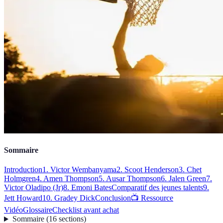
Sommaire
Introduction
1. Victor Wembanyama
2. Scoot Henderson
3. Chet
Holmgren
4. Amen Thompson
5. Ausar Thompson
6. Jalen Green
7.
Victor Oladipo (Jr)
8. Emoni Bates
Comparatif des jeunes talents
9.
Jett Howard
10. Gradey Dick
Conclusion
📺 Ressource
Vidéo
Glossaire
Checklist avant achat
Sommaire
(
16
sections
)