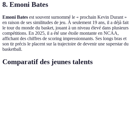
8. Emoni Bates
Emoni Bates
est souvent surnommé le « prochain Kevin Durant »
en raison de ses similitudes de jeu. À seulement 19 ans, il a déjà fait
le tour du monde du basket, jouant à un niveau élevé dans plusieurs
compétitions. En 2025, il a été une étoile montante en NCAA,
affichant des chiffres de scoring impressionnants. Ses longs bras et
son tir précis le placent sur la trajectoire de devenir une superstar du
basketball.
Comparatif des jeunes talents
Joueur
Position
Équipe
Moyenne de points (20
San
Victor
Pivot
Antonio
18
Wembanyama
Spurs
Scoot
Meneur
G League
20
Henderson