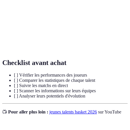
Jeunes
Joueurs en début de carrière avec un fort potentiel pour
talents
exceller dans le sport.
Joueur responsable de la circulation et de la
Meneur
distribution du ballon.
Joueur polyvalent occupant la position d'ailier sur le
Ailier
terrain.
Checklist avant achat
[ ] Vérifier les performances des joueurs
[ ] Comparer les statistiques de chaque talent
[ ] Suivre les matchs en direct
[ ] Scanner les informations sur leurs équipes
[ ] Analyser leurs potentiels d'évolution
📺
Pour aller plus loin :
jeunes talents basket 2026
sur YouTube