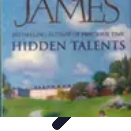
Stars du Basket
Performances
Nouveaux Talents
Culture et Impact
Performance et
Stratégie
Joueurs et Performances
Stars du Basket