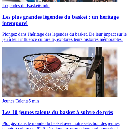
Légendes du Basket
6
min
Les plus grandes légendes du basket : un héritage
intemporel
Plongez dans l'héritage des légendes du basket. De leur impact sur le
jeu à leur influence culturelle, explorez leurs histoires mémorables.
Jeunes Talents
5
min
Les 10 jeunes talents du basket à suivre de près
Plongez dans le monde du basket avec notre sélection des jeunes
talents à suivre en 2026. Des joueurs prometteurs qui pourraient